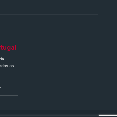
tugal
da.
todos os
E