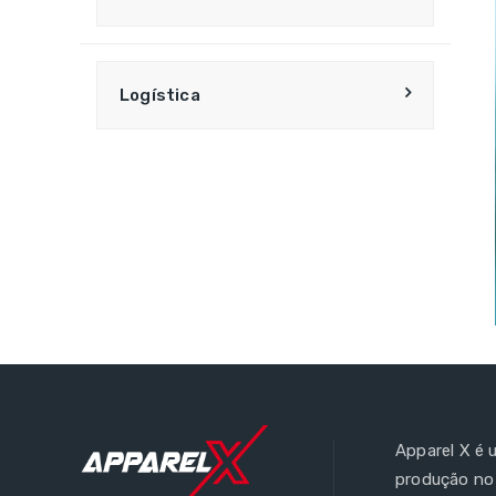
Logística
Apparel X é
produção no 