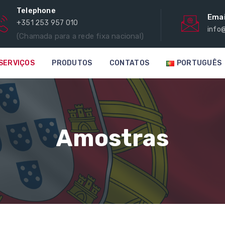
Telephone
Emai
+351 253 957 010
info
(Chamada para a rede fixa nacional)
SERVIÇOS
PRODUTOS
CONTATOS
PORTUGUÊS
Amostras