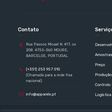
Contato
Serviç
Rua Passos Micael N. 417, cx
Desenvol
208. 4755-360 MOURE,
Amostra
BARCELOS, PORTUGAL
Preço
(+351) 253 957 010
Produção
(Chamada para a rede fixa
nacional)
Controlo 
info@apparelx.pt
Logística